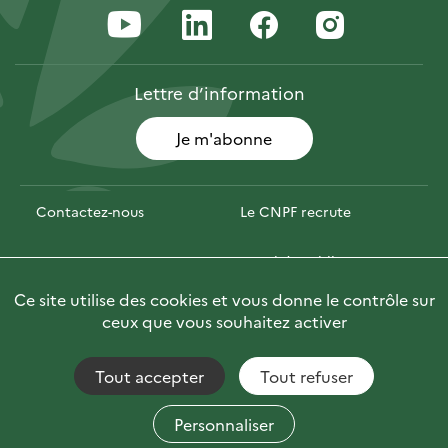
Lettre
d’information
Je m'abonne
Contactez-nous
Le CNPF recrute
Espace presse
Marchés publics
Ce site utilise des cookies et vous donne le contrôle sur
PhotoFor
Briefly in English
ceux que vous souhaitez activer
Tout accepter
Tout refuser
Accessibilité : non conforme
Fils RSS
Mentions Légales
Plan du site
Personnaliser