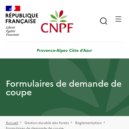
Aller
Panneau de gestion des cookies
au
contenu
Recherch
principal
Provence-Alpes- Côte d’Azur
Formulaires de demande de
coupe
Accueil
Gestion durable des forets
Reglementation
Formulaires de demande de coupe