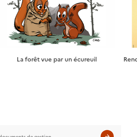
La forêt vue par un écureuil
Rend
s documents de gestion