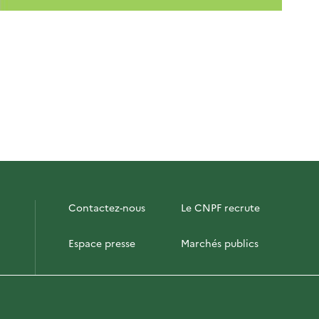
Contactez-nous
Le CNPF recrute
Espace presse
Marchés publics
PhotoFor
Briefly in English