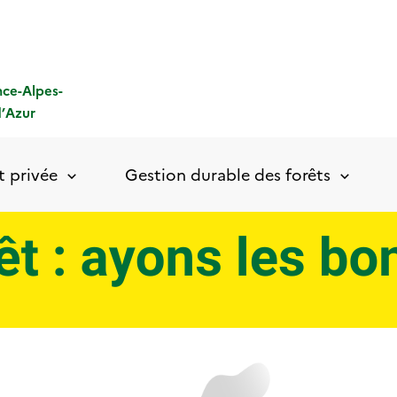
nce-Alpes-
’
A
zur
t privée
Gestion durable des forêts