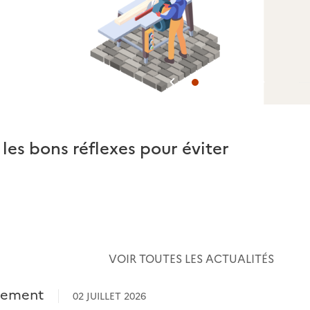
Précédent
Suivan
 les bons réflexes pour éviter
Télécha
PACA
VOIR TOUTES LES ACTUALITÉS
nnement
02 JUILLET 2026