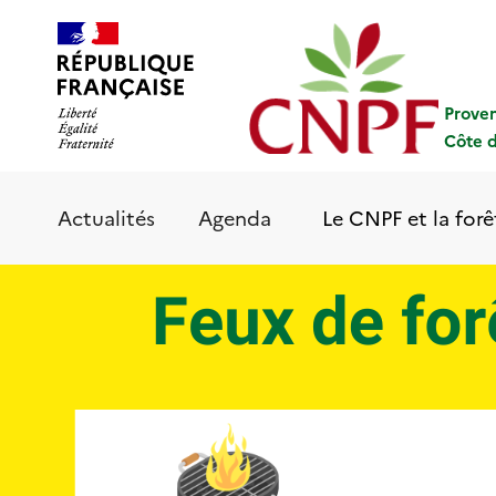
Aller
Panneau de gestion des cookies
au
contenu
principal
Prove
Côte d
Le CNPF et la forê
Actualités
Agenda