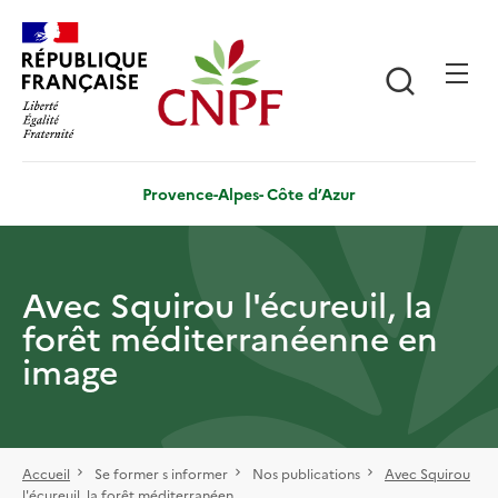
Aller
Panneau de gestion des cookies
au
contenu
Recherch
principal
Provence-Alpes- Côte d’Azur
Avec Squirou l'écureuil, la
forêt méditerranéenne en
image
Accueil
Se former s informer
Nos publications
Avec Squirou
l'écureuil, la forêt méditerranéen...