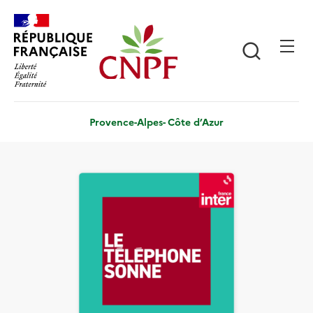
Aller
Panneau de gestion des cookies
au
contenu
Recherch
principal
Provence-Alpes- Côte d’Azur