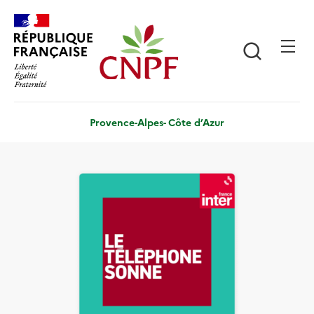
Aller
Panneau de gestion des cookies
au
contenu
Recherch
principal
Provence-Alpes- Côte d’Azur