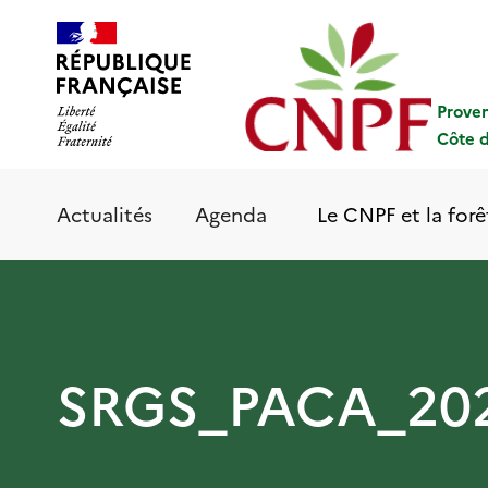
Aller
Panneau de gestion des cookies
au
contenu
principal
Prove
Côte d
Le CNPF et la forê
Actualités
Agenda
SRGS_PACA_202