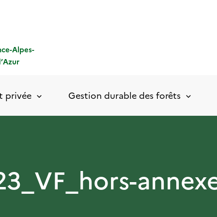
nce-Alpes-
’
A
zur
t privée
Gestion durable des forêts
3_VF_hors-annexe