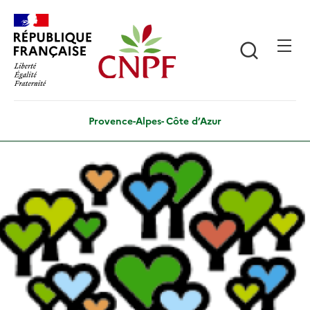
Aller
Panneau de gestion des cookies
au
contenu
Recherch
principal
Provence-Alpes- Côte d’Azur