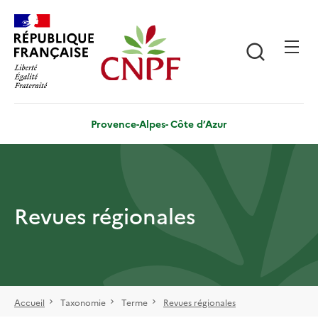
Aller
Panneau de gestion des cookies
au
contenu
Recherch
principal
Provence-Alpes- Côte d’Azur
Revues régionales
Accueil
Taxonomie
Terme
Revues régionales