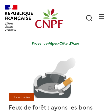
Aller
Panneau de gestion des cookies
au
contenu
Recherch
principal
Provence-Alpes- Côte d’Azur
Nos actualités
Feux de forêt : ayons les bons